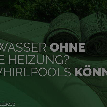
 WASSER
OHNE
E HEIZUNG?
HIRLPOOLS
KÖN
unsere