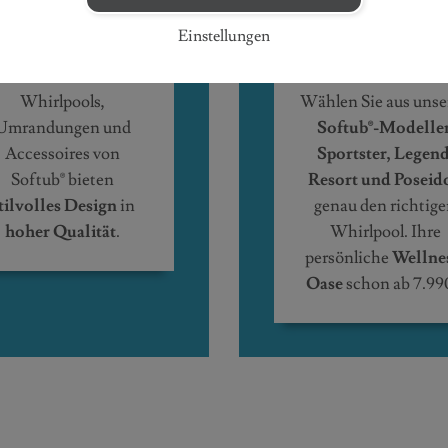
UNSERE
Einstellungen
BLICKFANG
MODELLE
Whirlpools,
Wählen Sie aus unse
Umrandungen und
Softub®-Modelle
Accessoires von
Sportster, Legend
Softub® bieten
Resort und Poseid
tilvolles Design
in
genau den richtig
hoher Qualität
.
Whirlpool. Ihre
persönliche
Wellne
Oase
schon ab 7.99