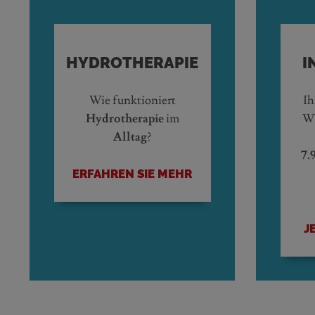
HYDROTHERAPIE
I
Wie funktioniert
Ih
Hydrotherapie
im
Wh
Alltag
?
7.
ERFAHREN SIE MEHR
J