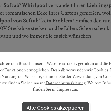
er Softub® Whirlpool
verwandelt Ihren
Lieblingsp
r romantischen Ecke Ihres Gartens genießen, wol
pool von Softub
®
kein Problem!
Einfach den run
30V Steckdose stecken und befüllen. Schon schenkt
t, wann und wo immer Sie es sich wünschen!
hten den Besuch unserer Website attraktiv gestalten und die
er Funktionen ermöglichen. Deshalb verwenden wir Cookies. 
e Nutzung der Webseite, stimmen Sie der Verwendung von Cook
erzu finden Sie in unserer
Datenschutzerklärung
. Weitere Inf
finden Sie im
Impressum
.
Alle Cookies akzeptieren