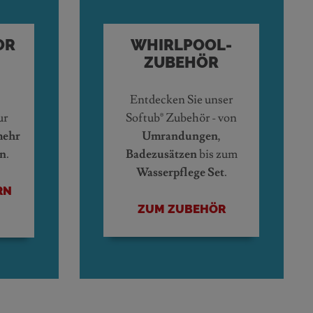
OR
WHIRLPOOL-
ZUBEHÖR
Entdecken Sie unser
ur
Softub® Zubehör - von
ehr
Umrandungen
,
en
.
Badezusätzen
bis zum
Wasserpflege Set
.
RN
ZUM ZUBEHÖR