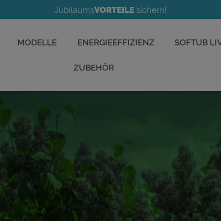
25 JAHRE
Whirlpool&Living
Jubiläums
VORTEILE
sichern!
25 JAHRE
Whirlpool&Living
MODELLE
ENERGIEEFFIZIENZ
SOFTUB LI
ZUBEHÖR