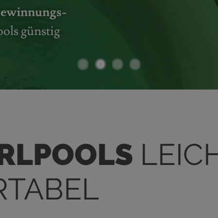
gewinnungs­
ools günstig
1
2
3
4
IRLPOOLS
LEIC
RTABEL